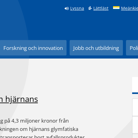
Lyssna
Lättläst
Meänkie
Forskning och innovation
Jobb och utbildning
Pol
om hjärnans
lag på 4,3 miljoner kronor från
rskningen om hjärnans glymfatiska
transporterar bort avfallsprodukter