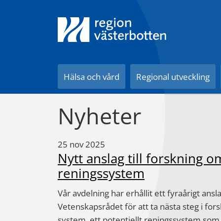
Till innehåll på sidan
Hälsa och vård
Regional utveckling
Nyheter
25 nov 2025
Nytt anslag till forskning 
reningssystem
Vår avdelning har erhållit ett fyraårigt ans
Vetenskapsrådet för att ta nästa steg i fo
system, ett potentiellt reningssystem som 