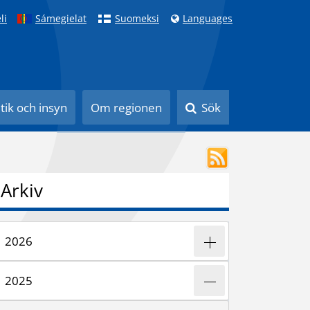
li
Sámegielat
Suomeksi
Languages
itik och insyn
Om regionen
Sök
Arkiv
2026
2025