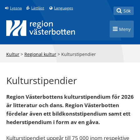
Till innehåll på sidan
Lyssna
Lättläst
Languages
Toggle
Sök
Toggle n
Meny
Kultur
>
Regional kultur
>
Kulturstipendier
Kulturstipendier
Region Västerbottens kulturstipendium för 2026
är litteratur och dans. Region Västerbotten
fördelar även ett bildkonststipendium samt ett
hederstipendium i form av en gåva.
Kulturstipendiet uppgår till 75 000 inom respektive