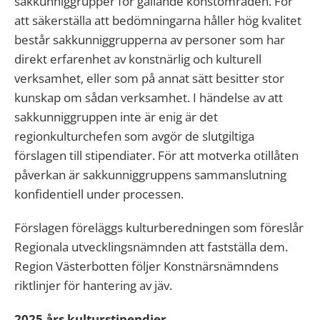
sakkunniggrupper för gällande konstområden. För
att säkerställa att bedömningarna håller hög kvalitet
består sakkunniggrupperna av personer som har
direkt erfarenhet av konstnärlig och kulturell
verksamhet, eller som på annat sätt besitter stor
kunskap om sådan verksamhet. I händelse av att
sakkunniggruppen inte är enig är det
regionkulturchefen som avgör de slutgiltiga
förslagen till stipendiater.
För att motverka otillåten
påverkan är sakkunniggruppens sammanslutning
konfidentiell under processen.
Förslagen föreläggs kulturberedningen som föreslår
Regionala utvecklingsnämnden att fastställa dem.
Region Västerbotten följer Konstnärsnämndens
riktlinjer för hantering av jäv.
2025 års kulturstipendier