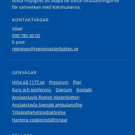
också möjlighet att skapa de bästa förutsättningarna
för samverkan med kommunerna.
KONTAKTVÄGAR
Växel
090-785 00 00
E-post
regionen@regionvasterbotten.se
GENVÄGAR
Hitta på 1177.se
Pressrum
Play
Kurs och konferens
Diarium
Kontakt
Anslagstavla Region Västerbotten
Anslagstavla Svenskt ambulansflyg
Tillgänglighetsredogörelse
Hantera cookieinställningar