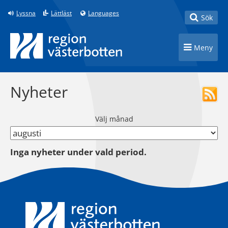
Till innehåll på sidan
Lyssna
Lättläst
Languages
Toggle
Sök
Toggle n
Meny
Nyheter
Välj månad
Inga nyheter under vald period.