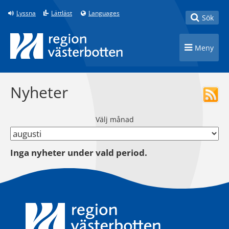
Till innehåll på sidan
Lyssna
Lättläst
Languages
Toggle
Sök
Toggle n
Meny
Nyheter
Välj månad
Inga nyheter under vald period.