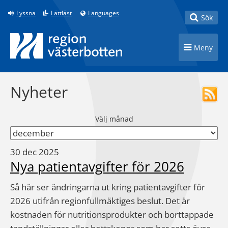
Till innehåll på sidan
Lyssna
Lättläst
Languages
Toggle
Sök
Toggle n
Meny
Nyheter
Välj månad
30 dec 2025
Nya patientavgifter för 2026
Så här ser ändringarna ut kring patientavgifter för
2026 utifrån regionfullmäktiges beslut. Det är
kostnaden för nutritionsprodukter och borttappade