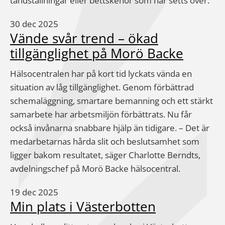
tandställningar eller bettskenor som har setts över.
30 dec 2025
Vände svår trend – ökad
tillgänglighet på Morö Backe
Hälsocentralen har på kort tid lyckats vända en
situation av låg tillgänglighet. Genom förbättrad
schemaläggning, smartare bemanning och ett stärkt
samarbete har arbetsmiljön förbättrats. Nu får
också invånarna snabbare hjälp än tidigare. – Det är
medarbetarnas hårda slit och beslutsamhet som
ligger bakom resultatet, säger Charlotte Berndts,
avdelningschef på Morö Backe hälsocentral.
19 dec 2025
Min plats i Västerbotten