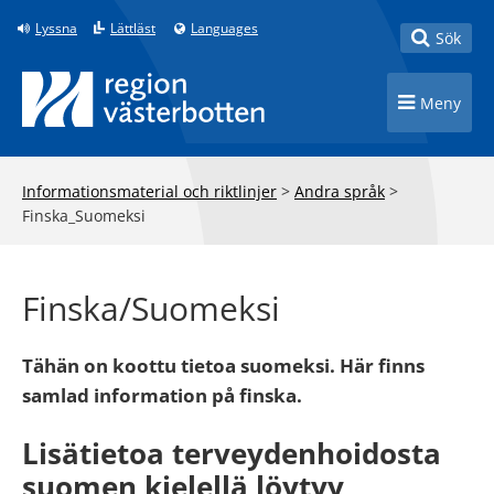
Till innehåll på sidan
Lyssna
Lättläst
Languages
Toggle
Sök
Toggle n
Meny
Informationsmaterial och riktlinjer
>
Andra språk
>
Finska_Suomeksi
Finska/Suomeksi
Tähän on koottu tietoa suomeksi. Här finns
samlad information på finska.
Lisätietoa terveydenhoidosta
suomen kielellä löytyy