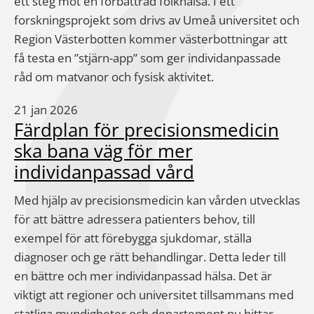
ett steg mot en förbättrad folkhälsa. I ett
forskningsprojekt som drivs av Umeå universitet och
Region Västerbotten kommer västerbottningar att
få testa en ”stjärn-app” som ger individanpassade
råd om matvanor och fysisk aktivitet.
21 jan 2026
Färdplan för precisionsmedicin
ska bana väg för mer
individanpassad vård
Med hjälp av precisionsmedicin kan vården utvecklas
för att bättre adressera patienters behov, till
exempel för att förebygga sjukdomar, ställa
diagnoser och ge rätt behandlingar. Detta leder till
en bättre och mer individanpassad hälsa. Det är
viktigt att regioner och universitet tillsammans med
statliga myndigheter och departement nu hittar