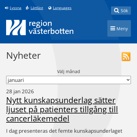
Till innehåll på sidan
Lyssna
Lättläst
Languages
Toggle
Sök
Toggle n
Meny
Nyheter
Välj månad
28 jan 2026
Nytt kunskapsunderlag sätter
ljuset på patienters tillgång till
cancerläkemedel
I dag presenteras det femte kunskapsunderlaget