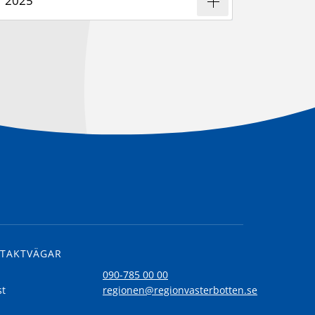
2025
TAKTVÄGAR
l
090-785 00 00
st
regionen@regionvasterbotten.se