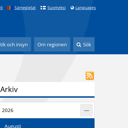
li
Sámegielat
Suomeksi
Languages
itik och insyn
Om regionen
Sök
Arkiv
2026
Augusti