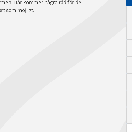
srytmen. Här kommer några råd för de
art som möjligt.