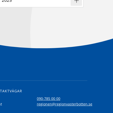
2025
TAKTVÄGAR
l
090-785 00 00
st
regionen@regionvasterbotten.se