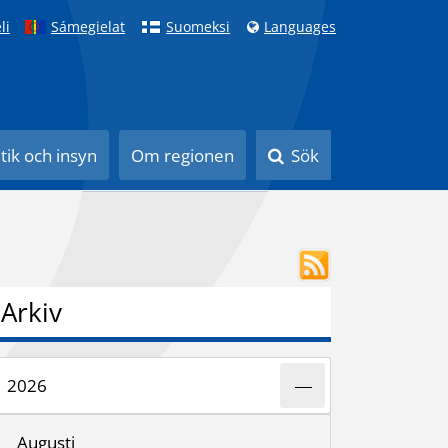
li
Sámegielat
Suomeksi
Languages
itik och insyn
Om regionen
Sök
Arkiv
2026
Augusti