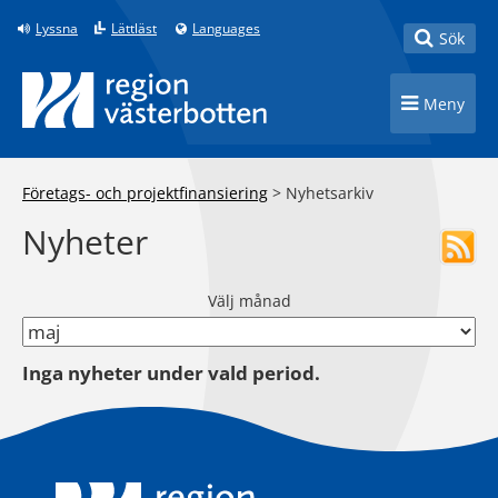
Till innehåll på sidan
Lyssna
Lättläst
Languages
Toggle
Sök
Toggle n
Meny
Företags- och projektfinansiering
>
Nyhetsarkiv
Nyheter
Välj månad
Inga nyheter under vald period.