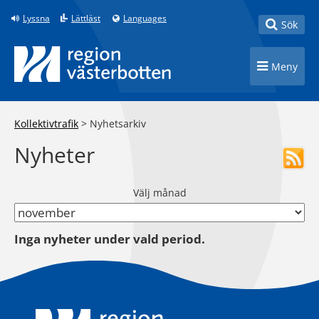
Till innehåll på sidan
Lyssna
Lättläst
Languages
Toggle
Sök
Toggle n
Meny
Kollektivtrafik
>
Nyhetsarkiv
Nyheter
Välj månad
Inga nyheter under vald period.