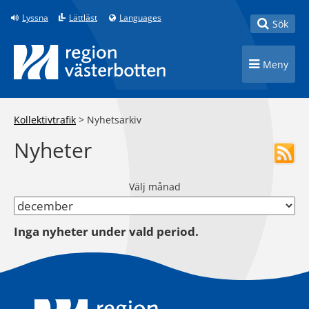
Till innehåll på sidan
Lyssna
Lättläst
Languages
Toggle
Sök
Toggle n
Meny
Kollektivtrafik
>
Nyhetsarkiv
Nyheter
Välj månad
Inga nyheter under vald period.