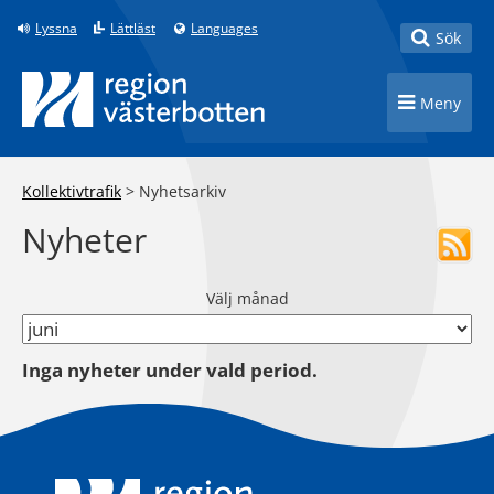
Till innehåll på sidan
Lyssna
Lättläst
Languages
Toggle
Sök
Toggle n
Meny
Kollektivtrafik
>
Nyhetsarkiv
Nyheter
Välj månad
Inga nyheter under vald period.