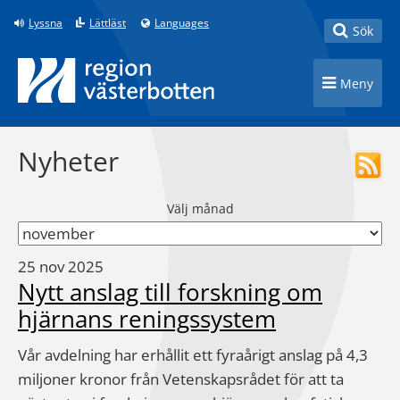
Till innehåll på sidan
Lyssna
Lättläst
Languages
Toggle
Sök
Toggle n
Meny
Nyheter
Välj månad
25 nov 2025
Nytt anslag till forskning om
hjärnans reningssystem
Vår avdelning har erhållit ett fyraårigt anslag på 4,3
miljoner kronor från Vetenskapsrådet för att ta