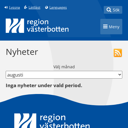
Till innehåll på sidan
Lyssna
Lättläst
Languages
Toggle
Sök
Toggle n
Meny
Nyheter
Välj månad
Inga nyheter under vald period.