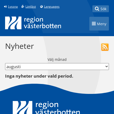
Till innehåll på sidan
Lyssna
Lättläst
Languages
Toggle
Sök
Toggle n
Meny
Nyheter
Välj månad
Inga nyheter under vald period.