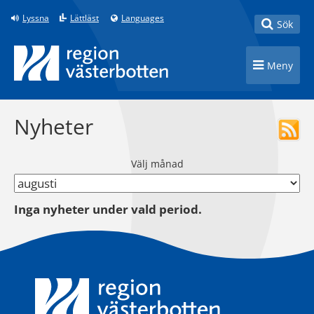
Till innehåll på sidan
Lyssna
Lättläst
Languages
Toggle
Sök
Toggle n
Meny
Nyheter
Välj månad
Inga nyheter under vald period.