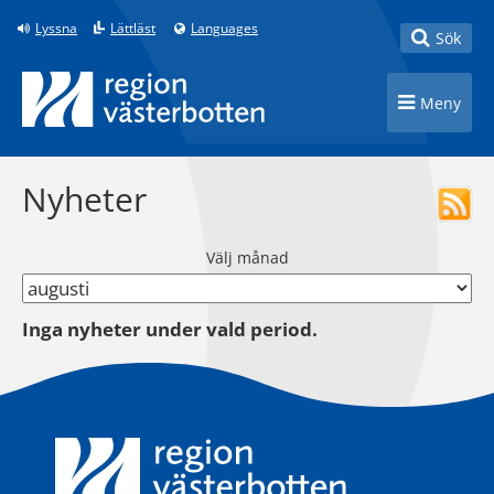
Till innehåll på sidan
Lyssna
Lättläst
Languages
Toggle
Sök
Toggle n
Meny
Nyheter
Välj månad
Inga nyheter under vald period.