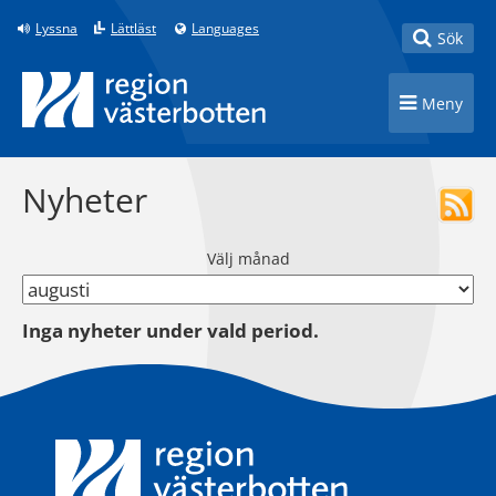
Till innehåll på sidan
Lyssna
Lättläst
Languages
Toggle
Sök
Toggle n
Meny
Nyheter
Välj månad
Inga nyheter under vald period.