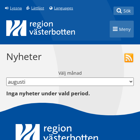
Till innehåll på sidan
Lyssna
Lättläst
Languages
Toggle
Sök
Toggle n
Meny
Nyheter
Välj månad
Inga nyheter under vald period.