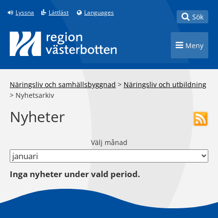
Till innehåll på sidan
Lyssna
Lättläst
Languages
Toggle
Sök
Toggle n
Meny
Näringsliv och samhällsbyggnad
>
Näringsliv och utbildning
>
Nyhetsarkiv
Nyheter
Välj månad
Inga nyheter under vald period.