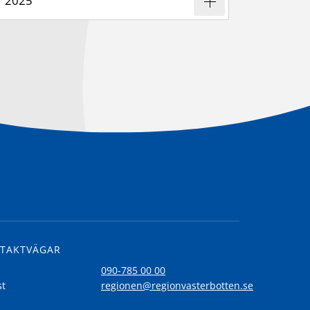
2025
TAKTVÄGAR
l
090-785 00 00
st
regionen@regionvasterbotten.se