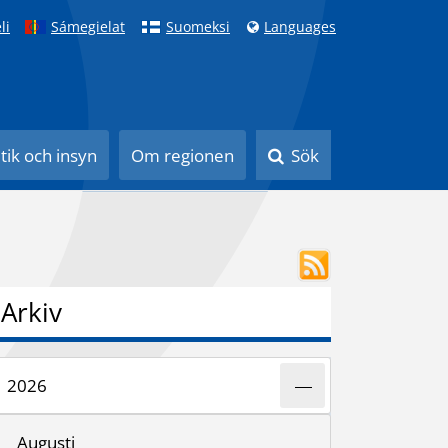
li
Sámegielat
Suomeksi
Languages
itik och insyn
Om regionen
Sök
Arkiv
2026
Augusti