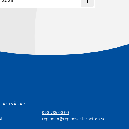
2025
TAKTVÄGAR
l
090-785 00 00
st
regionen@regionvasterbotten.se