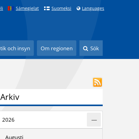
li
Sámegielat
Suomeksi
Languages
itik och insyn
Om regionen
Sök
Arkiv
2026
Augusti