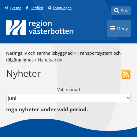
Till innehåll på sidan
Lyssna
Lättläst
Languages
Toggle
Sök
Toggle n
Meny
Näringsliv och samhällsbyggnad
>
Transportsystem och
tillgänglighet
>
Nyhetsarkiv
Nyheter
Välj månad
Inga nyheter under vald period.