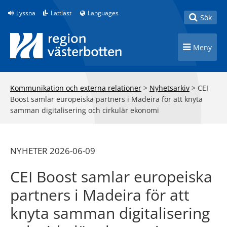
Till innehåll på sidan
Lyssna
Lättläst
Languages
Toggle
Sök
Toggle n
Meny
Kommunikation och externa relationer
>
Nyhetsarkiv
>
CEI
Boost samlar europeiska partners i Madeira för att knyta
samman digitalisering och cirkulär ekonomi
NYHETER 2026-06-09
CEI Boost samlar europeiska
partners i Madeira för att
knyta samman digitalisering