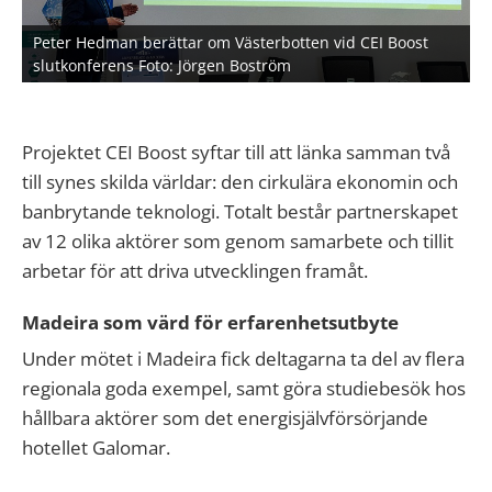
Peter Hedman berättar om Västerbotten vid CEI Boost
slutkonferens Foto: Jörgen Boström
Projektet CEI Boost syftar till att länka samman två
till synes skilda världar: den cirkulära ekonomin och
banbrytande teknologi. Totalt består partnerskapet
av 12 olika aktörer som genom samarbete och tillit
arbetar för att driva utvecklingen framåt.
Madeira som värd för erfarenhetsutbyte
Under mötet i Madeira fick deltagarna ta del av flera
regionala goda exempel, samt göra studiebesök hos
hållbara aktörer som det energisjälvförsörjande
hotellet Galomar.