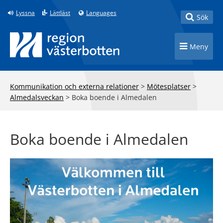
Till innehåll på sidan
Lyssna
Lättläst
Languages
Toggle
Sök
Toggle n
Meny
Kommunikation och externa relationer
>
Mötesplatser
>
Almedalsveckan
>
Boka boende i Almedalen
Boka boende i Almedalen