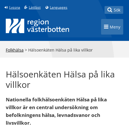
Till innehåll på sidan
Lyssna
Lättläst
Languages
Toggle
Sök
Toggle n
Meny
Folkhälsa
>
Hälsoenkäten Hälsa på lika villkor
Hälsoenkäten Hälsa på lika
villkor
Nationella folkhälsoenkäten Hälsa på lika
villkor är en central undersökning om
befolkningens hälsa, levnadsvanor och
livsvillkor.