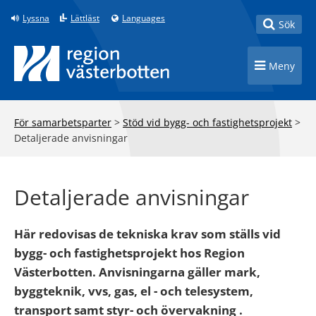
Till innehåll på sidan
Lyssna
Lättläst
Languages
Toggle
Sök
Toggle n
Meny
För samarbetsparter
>
Stöd vid bygg- och fastighetsprojekt
>
Detaljerade anvisningar
Detaljerade anvisningar
Här redovisas de tekniska krav som ställs vid
bygg- och fastighetsprojekt hos Region
Västerbotten. Anvisningarna gäller mark,
byggteknik, vvs, gas, el - och telesystem,
transport samt styr- och övervakning .