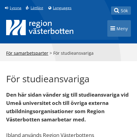
Till innehåll på sidan
Lyssna
Lättläst
Languages
Toggle
Sök
Toggle n
Meny
För samarbetsparter
>
För studieansvariga
För studieansvariga
Den här sidan vänder sig till studieansvariga vid
Umeå universitet och till övriga externa
utbildningsorganisationer som Region
Västerbotten samarbetar med.
Ibland används Region Västerbottens