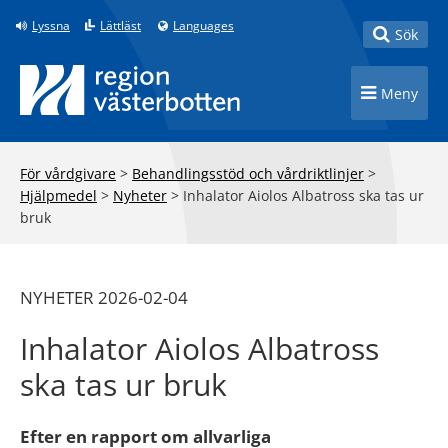
Till innehåll på sidan
Lyssna
Lättläst
Languages
Toggle
Sök
Toggle n
Meny
För vårdgivare
>
Behandlingsstöd och vårdriktlinjer
>
Hjälpmedel
>
Nyheter
>
Inhalator Aiolos Albatross ska tas ur
bruk
NYHETER 2026-02-04
Inhalator Aiolos Albatross
ska tas ur bruk
Efter en rapport om allvarliga