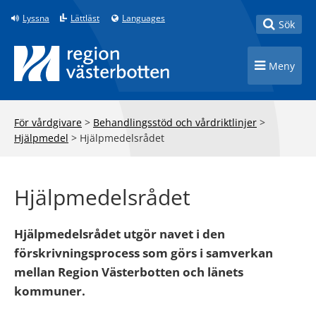
Till innehåll på sidan
Lyssna
Lättläst
Languages
Toggle
Sök
Toggle n
Meny
För vårdgivare
>
Behandlingsstöd och vårdriktlinjer
>
Hjälpmedel
>
Hjälpmedelsrådet
Hjälpmedelsrådet
Hjälpmedelsrådet utgör navet i den
förskrivningsprocess som görs i samverkan
mellan Region Västerbotten och länets
kommuner.