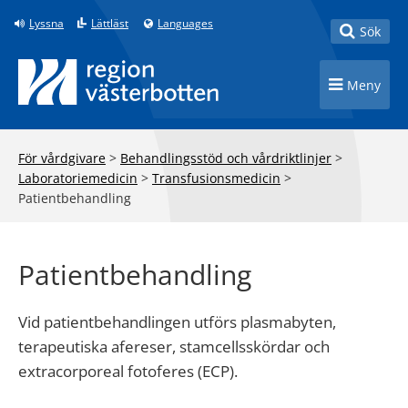
Till innehåll på sidan
Lyssna
Lättläst
Languages
Toggle
Sök
Toggle n
Meny
För vårdgivare
>
Behandlingsstöd och vårdriktlinjer
>
Laboratoriemedicin
>
Transfusionsmedicin
>
Patientbehandling
Patientbehandling
Vid patientbehandlingen utförs plasmabyten,
terapeutiska afereser, stamcellsskördar och
extracorporeal fotoferes (ECP).