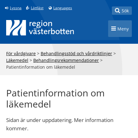
Till innehåll på sidan
Lyssna
Lättläst
Languages
Toggle
Sök
Toggle n
Meny
För vårdgivare
>
Behandlingsstöd och vårdriktlinjer
>
Läkemedel
>
Behandlingsrekommendationer
>
Patientinformation om läkemedel
Patientinformation om
läkemedel
Sidan är under uppdatering. Mer information
kommer.