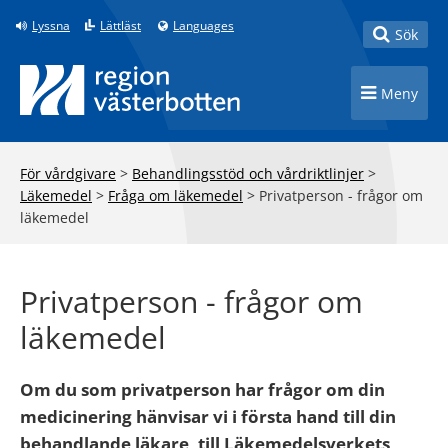
Till innehåll på sidan
Lyssna
Lättläst
Languages
Toggle
Sök
Toggle n
Meny
För vårdgivare
>
Behandlingsstöd och vårdriktlinjer
>
Läkemedel
>
Fråga om läkemedel
>
Privatperson - frågor om
läkemedel
Privatperson - frågor om
läkemedel
Om du som privatperson har frågor om din
medicinering hänvisar vi i första hand till din
behandlande läkare, till Läkemedelsverkets