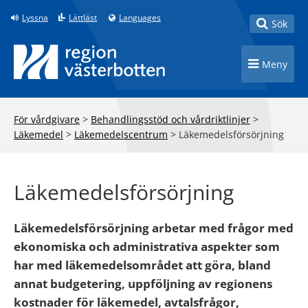
Till innehåll på sidan
Lyssna
Lättläst
Languages
Toggle
Sök
Toggle n
Meny
För vårdgivare
>
Behandlingsstöd och vårdriktlinjer
>
Läkemedel
>
Läkemedelscentrum
>
Läkemedelsförsörjning
Läkemedelsförsörjning
Läkemedelsförsörjning arbetar med frågor med
ekonomiska och administrativa aspekter som
har med läkemedelsområdet att göra, bland
annat budgetering, uppföljning av regionens
kostnader för läkemedel, avtalsfrågor,