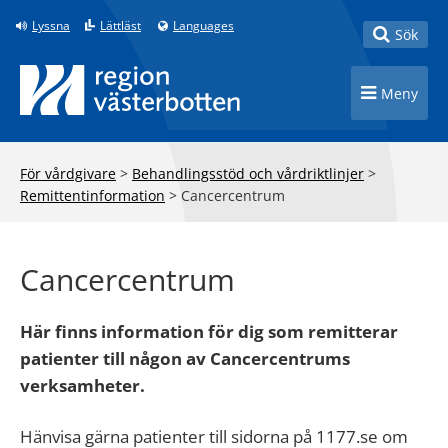
Till innehåll på sidan
Lyssna
Lättläst
Languages
Toggle
Sök
Toggle n
Meny
För vårdgivare
>
Behandlingsstöd och vårdriktlinjer
>
Remittentinformation
>
Cancercentrum
Cancercentrum
Här finns information för dig som remitterar
patienter till någon av Cancercentrums
verksamheter.
Hänvisa gärna patienter till sidorna på 1177.se om