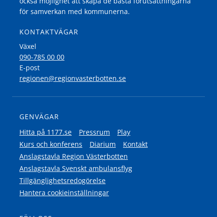
också möjlighet att skapa de bästa förutsättningarna
för samverkan med kommunerna.
KONTAKTVÄGAR
Växel
090-785 00 00
E-post
regionen@regionvasterbotten.se
GENVÄGAR
Hitta på 1177.se
Pressrum
Play
Kurs och konferens
Diarium
Kontakt
Anslagstavla Region Västerbotten
Anslagstavla Svenskt ambulansflyg
Tillgänglighetsredogörelse
Hantera cookieinställningar