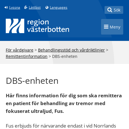
Till innehåll på sidan
Lyssna
Lättläst
Languages
Toggle
Sök
Toggle n
Meny
För vårdgivare
>
Behandlingsstöd och vårdriktlinjer
>
Remittentinformation
>
DBS-enheten
DBS-enheten
Här finns information för dig som ska remittera
en patient för behandling av tremor med
fokuserat ultraljud, Fus.
Fus erbjuds för närvarande endast i vid Norrlands