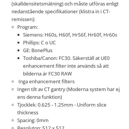
(skalldensitetsmätning) och måste utföras enligt
nedanstående specifikationer (klistra in i CT-
remissen):
Program:
Siemens: H60s, H60f, Hr56f, Hr60f, Hr60s
Phillips: C o UC
GE: BonePlus
Toshiba/Canon: FC30. Säkerställ at UE0
enhancement filter inte används så att
bilderna är FC30 RAW
Inga enhancement filters
Ingen tilt av CT gantry (Moderna system har ej
ens denna funktion)
Tjocklek: 0.625 - 1.25mm - Uniform slice
thickness
Spacing: 0mm
Resoluton: 512 x 512