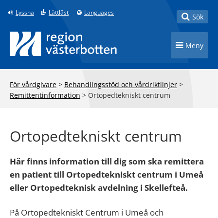
Till innehåll på sidan
Lyssna
Lättläst
Languages
Toggle
Sök
Toggle n
Meny
För vårdgivare
>
Behandlingsstöd och vårdriktlinjer
>
Remittentinformation
>
Ortopedtekniskt centrum
Ortopedtekniskt centrum
Här finns information till dig som ska remittera
en patient till Ortopedtekniskt centrum i Umeå
eller Ortopedteknisk avdelning i Skellefteå.
På Ortopedtekniskt Centrum i Umeå och