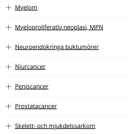
Myelom
Myeloproliferativ neoplasi, MPN
Neuroendokringa buktumörer
Njurcancer
Peniscancer
Prostatacancer
Skelett- och mjukdelssarkom