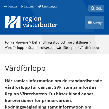
Till innehåll på sidan
Lyssna
Lättläst
Languages
Toggle
Sök
Toggle n
Meny
För vårdgivare
>
Behandlingsstöd och vårdriktlinjer
>
Vårdförlopp
>
Standardiserade vårdförlopp
>
Vårdförlopp
Vårdförlopp
Här samlas information om de standardiserade
vårdförlopp för cancer, SVF, som är införda i
Region Västerbotten. Du hittar bland annat
kortversioner för primärvården,
kodningsvägledning samt information om