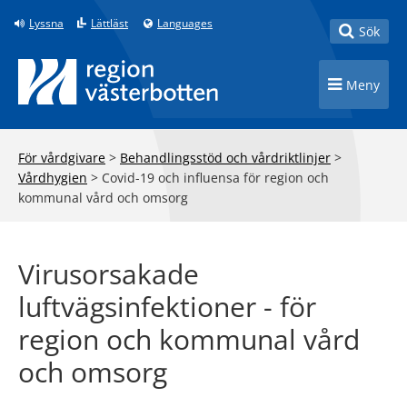
Till innehåll på sidan
Lyssna
Lättläst
Languages
Toggle
Sök
Toggle n
Meny
För vårdgivare
>
Behandlingsstöd och vårdriktlinjer
>
Vårdhygien
>
Covid-19 och influensa för region och
kommunal vård och omsorg
Virusorsakade
luftvägsinfektioner - för
region och kommunal vård
och omsorg