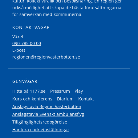
kultur, kollektivtrafik och besöksnäring. En region ger
också möjlighet att skapa de bästa förutsättningarna
för samverkan med kommunerna.
KONTAKTVÄGAR
Växel
090-785 00 00
E-post
regionen@regionvasterbotten.se
GENVÄGAR
Hitta på 1177.se
Pressrum
Play
Kurs och konferens
Diarium
Kontakt
Anslagstavla Region Västerbotten
Anslagstavla Svenskt ambulansflyg
Tillgänglighetsredogörelse
Hantera cookieinställningar