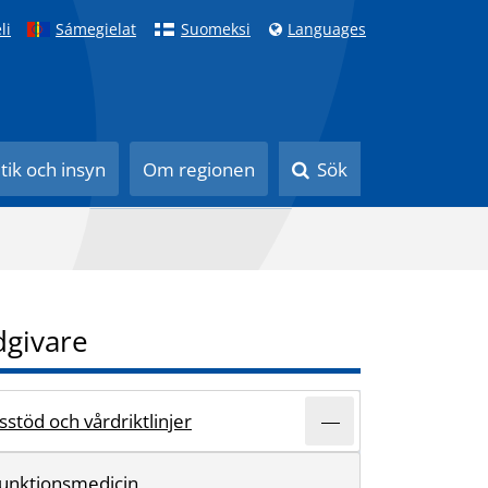
li
Sámegielat
Suomeksi
Languages
itik och insyn
Om regionen
Sök
dgivare
stöd och vårdriktlinjer
 funktionsmedicin