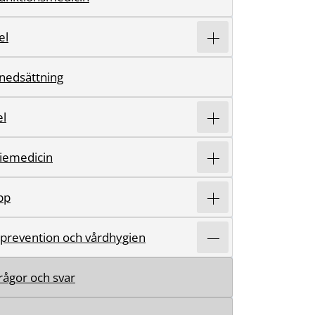
el
nedsättning
l
iemedicin
pp
sprevention och vårdhygien
frågor och svar