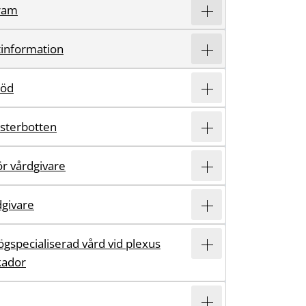
ram
information
töd
ästerbotten
r vårdgivare
dgivare
ögspecialiserad vård vid plexus
kador