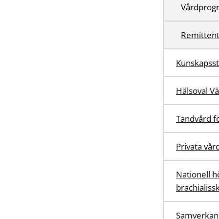
Vårdprog
Remittent
Kunskapss
Hälsoval V
Tandvård fö
Privata vår
Nationell h
brachialiss
Samverkan