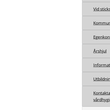
Vid stic
Kommuna
Egenkont
Årshjul
Informat
Utbildni
Kontakta
vårdhyg