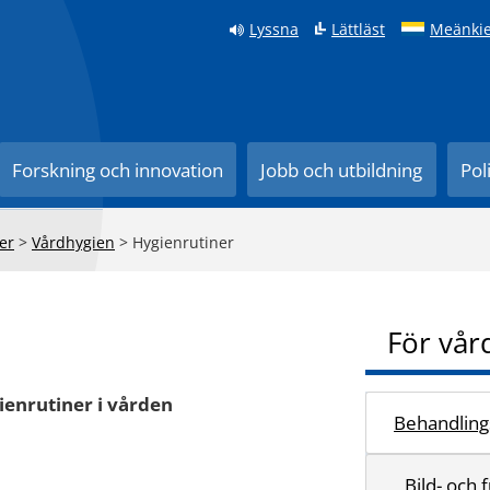
Lyssna
Lättläst
Meänkie
Forskning och innovation
Jobb och utbildning
Pol
er
>
Vårdhygien
>
Hygienrutiner
För vår
enrutiner i vården
Behandlings
Bild- och