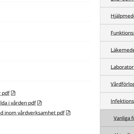
Hjälpmed
Funktions
Läkemede
Laborator
Vårdförlo
 pdf
Infektion
llda i vården pdf
bad inom vårdverksamhet pdf
Vanliga 