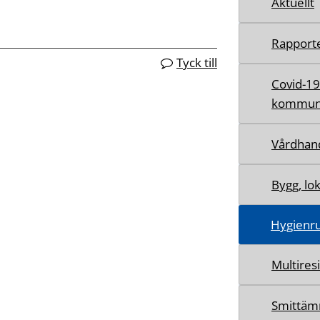
Aktuellt
Rapport
Tyck till
Covid-19
kommuna
Vårdhan
Bygg, lo
Hygienru
Multires
Smittäm