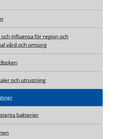
er
 och influensa för region och
l vård och omsorg
dboken
kaler och utrustning
tiner
istenta bakterier
nen