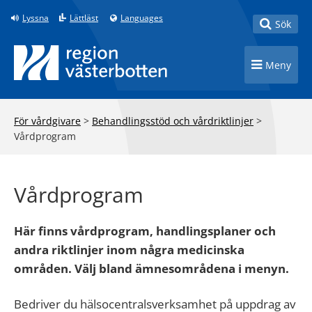
Till innehåll på sidan
Lyssna
Lättläst
Languages
Toggle
Sök
Toggle n
Meny
För vårdgivare
>
Behandlingsstöd och vårdriktlinjer
>
Vårdprogram
Vårdprogram
Här finns vårdprogram, handlingsplaner och
andra riktlinjer inom några medicinska
områden. Välj bland ämnesområdena i menyn.
Bedriver du hälsocentralsverksamhet på uppdrag av