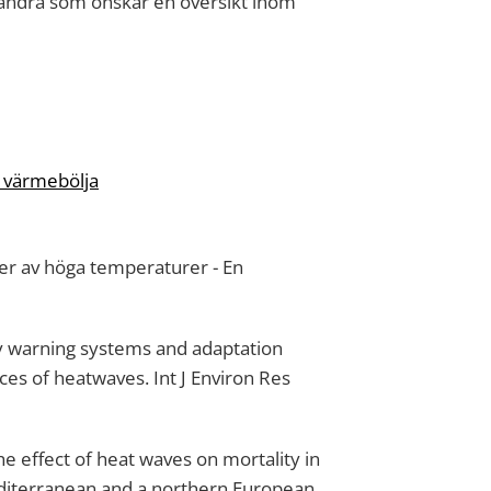
andra som önskar en översikt inom
 värmebölja
er av höga temperaturer - En
y warning systems and adaptation
s of heatwaves. Int J Environ Res
he effect of heat waves on mortality in
editerranean and a northern European