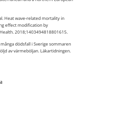
l. Heat wave-related mortality in
ng effect modification by
ic Health. 2018;1403494818801615.
t många dödsfall i Sverige sommaren
följd av värmeböljan. Läkartidningen.
ja