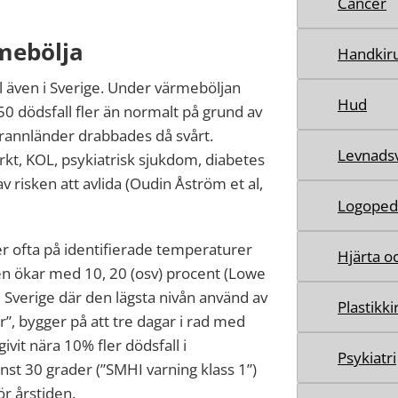
Cancer
mebölja
Handkiru
 även i Sverige. Under värmeböljan
Hud
0 dödsfall fler än normalt på grund av
grannländer drabbades då svårt.
Levnads
rkt, KOL, psykiatrisk sjukdom, diabetes
v risken att avlida (Oudin Åström et al,
Logoped
r ofta på identifierade temperaturer
Hjärta oc
en ökar med 10, 20 (osv) procent (Lowe
i Sverige där den lägsta nivån använd av
Plastikki
 bygger på att tre dagar i rad med
vit nära 10% fler dödsfall i
Psykiatri
st 30 grader (”SMHI varning klass 1”)
ör årstiden.