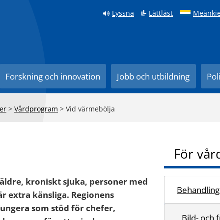
Lyssna
Lättläst
Meänkie
Forskning och innovation
Jobb och utbildning
Pol
er
>
Vårdprogram
>
Vid värmebölja
För vår
äldre, kroniskt sjuka, personer med
Behandlings
r extra känsliga. Regionens
 fungera som stöd för chefer,
Bild- och