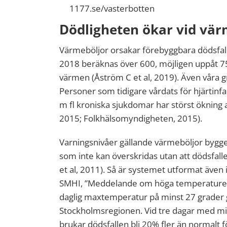
1177.se/vasterbotten
Dödligheten ökar vid vär
Värmeböljor orsakar förebyggbara dödsfall
2018 beräknas över 600, möjligen uppåt 75
värmen (Åström C et al, 2019). Även våra 
Personer som tidigare vårdats för hjärtinfa
m fl kroniska sjukdomar har störst ökning a
2015; Folkhälsomyndigheten, 2015).
Varningsnivåer gällande värmeböljor bygge
som inte kan överskridas utan att dödsfall
et al, 2011). Så är systemet utformat även 
SMHI, ”Meddelande om höga temperaturer”,
daglig maxtemperatur på minst 27 grader gi
Stockholmsregionen. Vid tre dagar med min
brukar dödsfallen bli 20% fler än normalt f