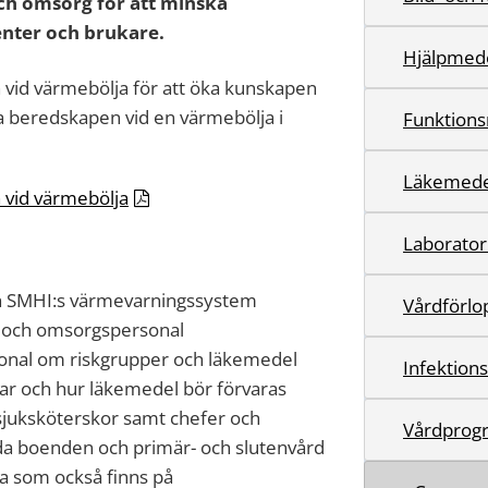
ch omsorg för att minska
enter och brukare.
Hjälpmed
h vid värmebölja för att öka kunskapen
 beredskapen vid en värmebölja i
Funktions
Läkemede
h vid värmebölja
Laborator
ch SMHI:s värmevarningssystem
Vårdförlo
d- och omsorgspersonal
rsonal om riskgrupper och läkemedel
Infektion
ar och hur läkemedel bör förvaras
, sjuksköterskor samt chefer och
Vårdprog
da boenden och primär- och slutenvård
ga som också finns på