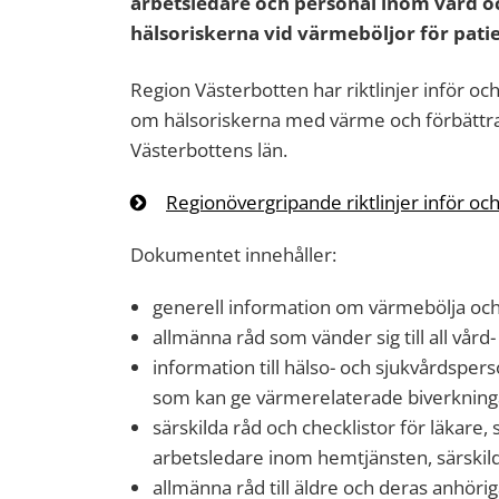
arbetsledare och personal inom vård o
hälsoriskerna vid värmeböljor för pati
Region Västerbotten har riktlinjer inför oc
om hälsoriskerna med värme och förbättra
Västerbottens län.
Regionövergripande riktlinjer inför oc
Dokumentet innehåller:
generell information om värmebölja o
allmänna råd som vänder sig till all vår
information till hälso- och sjukvårdspe
som kan ge värmerelaterade biverkning
särskilda råd och checklistor för läkare
arbetsledare inom hemtjänsten, särskil
allmänna råd till äldre och deras anhöri