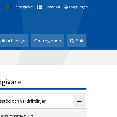
li
Sámegielat
Suomeksi
Languages
itik och insyn
Om regionen
Sök
dgivare
stöd och vårdriktlinjer
 funktionsmedicin