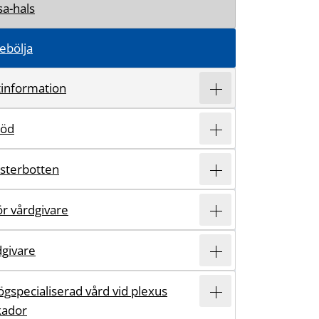
a-hals
ebölja
information
töd
ästerbotten
r vårdgivare
dgivare
ögspecialiserad vård vid plexus
kador