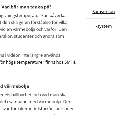
 Vad bör man tänka på?
Samverkan
omgivningstemperatur kan påverka
 den ska ge en förståelse för vilka
IT-system
id en värmebölja och varför. Den
köterskor, studenter och andra som
 i videon inte längre används.
 för höga temperaturer finns hos SMHI.
id värmebölja
edels hållbarhet, och vad man ska
medel i samband med värmebölja. Den
 ansvar för läkemedelsförråd, personer