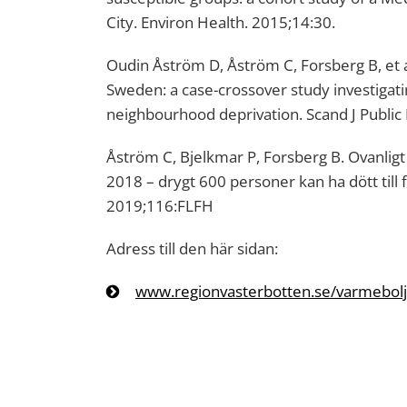
City. Environ Health. 2015;14:30.
Oudin Åström D, Åström C, Forsberg B, et a
Sweden: a case-crossover study investigati
neighbourhood deprivation. Scand J Publ
Åström C, Bjelkmar P, Forsberg B. Ovanlig
2018 – drygt 600 personer kan ha dött till 
2019;116:FLFH
Adress till den här sidan:
www.regionvasterbotten.se/varmebol