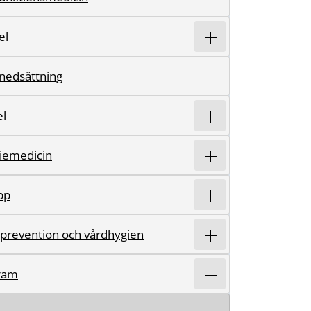
el
nedsättning
l
iemedicin
pp
sprevention och vårdhygien
ram