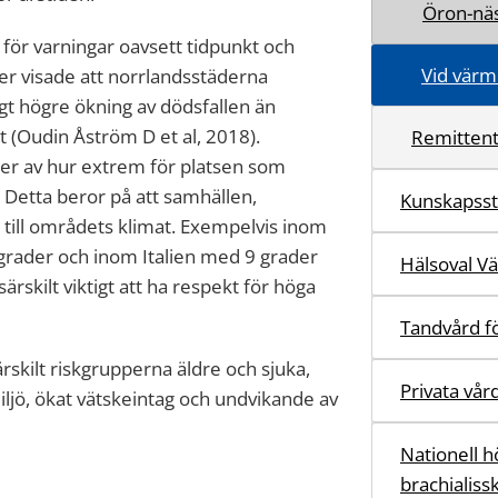
Öron-näs
för varningar oavsett tidpunkt och
Vid värm
r visade att norrlandsstäderna
gt högre ökning av dödsfallen än
(Oudin Åström D et al, 2018).
Remittent
er av hur extrem för platsen som
 Detta beror på att samhällen,
Kunskapss
ill områdets klimat. Exempelvis inom
 grader och inom Italien med 9 grader
Hälsoval V
 särskilt viktigt att ha respekt för höga
Tandvård fö
rskilt riskgrupperna äldre och sjuka,
Privata vår
iljö, ökat vätskeintag och undvikande av
Nationell h
brachialiss