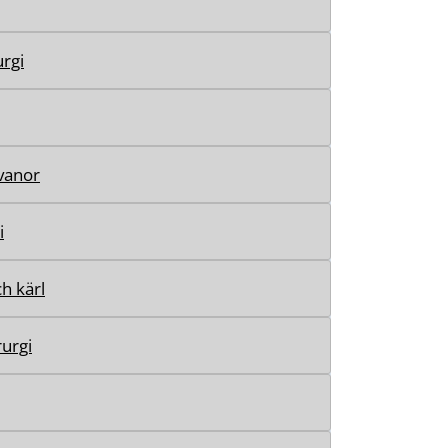
rgi
vanor
i
h kärl
rurgi