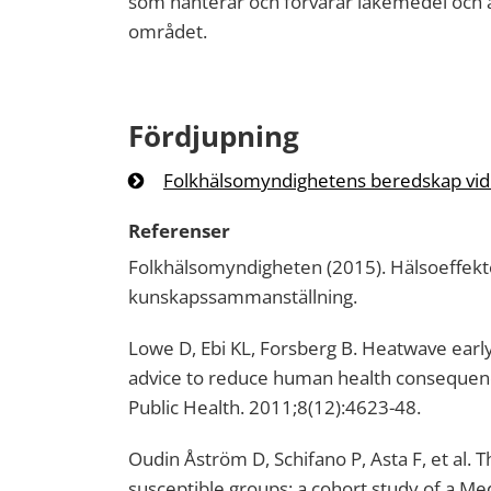
som hanterar och förvarar läkemedel och 
området.
Fördjupning
Folkhälsomyndighetens beredskap vid
Referenser
Folkhälsomyndigheten (2015). Hälsoeffekt
kunskapssammanställning.
Lowe D, Ebi KL, Forsberg B. Heatwave earl
advice to reduce human health consequence
Public Health. 2011;8(12):4623-48.
Oudin Åström D, Schifano P, Asta F, et al. T
susceptible groups: a cohort study of a M