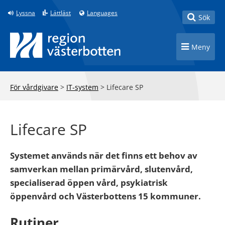
Till innehåll på sidan
Lyssna
Lättläst
Languages
Toggle
Sök
Toggle n
Meny
För vårdgivare
>
IT-system
>
Lifecare SP
Lifecare SP
Systemet används när det finns ett behov av
samverkan mellan primärvård, slutenvård,
specialiserad öppen vård, psykiatrisk
öppenvård och Västerbottens 15 kommuner.
Rutiner