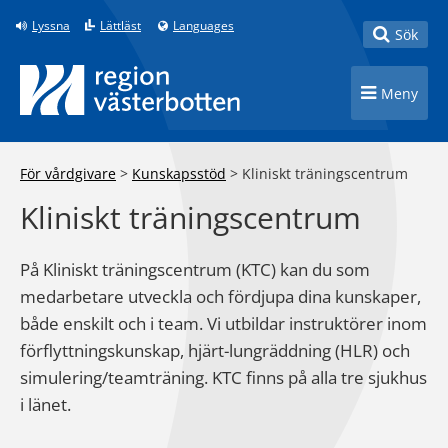
Till innehåll på sidan
Lyssna
Lättläst
Languages
Toggle
Sök
Toggle n
Meny
För vårdgivare
>
Kunskapsstöd
>
Kliniskt träningscentrum
Kliniskt träningscentrum
På Kliniskt träningscentrum (KTC) kan du som
medarbetare utveckla och fördjupa dina kunskaper,
både enskilt och i team. Vi utbildar instruktörer inom
förflyttningskunskap, hjärt-lungräddning (HLR) och
simulering/teamträning. KTC finns på alla tre sjukhus
i länet.