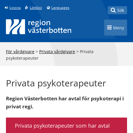
Till innehåll på sidan
Lyssna
Lättläst
Languages
Toggle
Sök
Toggle n
Meny
För vårdgivare
>
Privata vårdgivare
>
Privata
psykoterapeuter
Privata psykoterapeuter
Region Västerbotten har avtal för psykoterapi i
privat regi.
Privata psykoterapeuter som har avtal