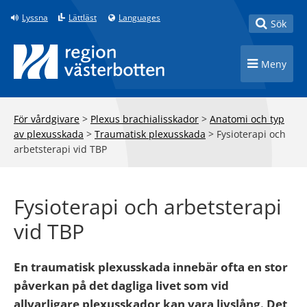
Till innehåll på sidan
Lyssna
Lättläst
Languages
Toggle
Sök
Toggle n
Meny
För vårdgivare
>
Plexus brachialisskador
>
Anatomi och typ
av plexusskada
>
Traumatisk plexusskada
>
Fysioterapi och
arbetsterapi vid TBP
Fysioterapi och arbetsterapi
vid TBP
En traumatisk plexusskada innebär ofta en stor
påverkan på det dagliga livet som vid
allvarligare plexusskador kan vara livslång. Det