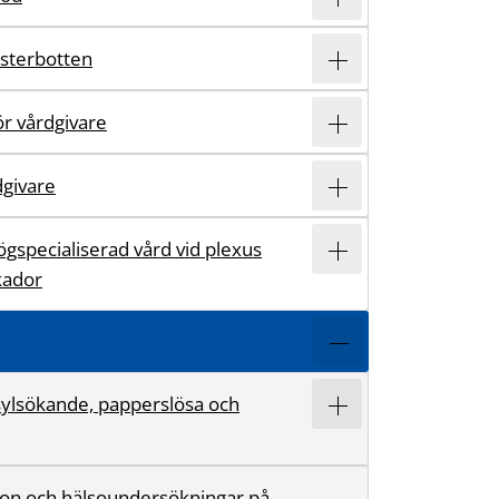
ästerbotten
r vårdgivare
dgivare
ögspecialiserad vård vid plexus
kador
asylsökande, papperslösa och
ion och hälsoundersökningar på