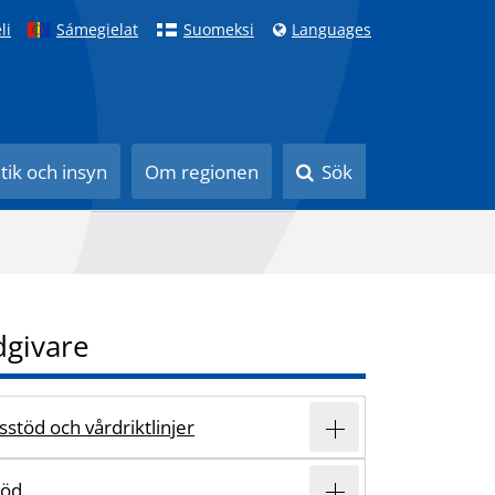
li
Sámegielat
Suomeksi
Languages
itik och insyn
Om regionen
Sök
dgivare
stöd och vårdriktlinjer
töd