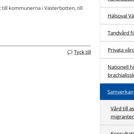
till kommunerna i Västerbotten, till
Hälsoval V
Tandvård fö
Privata vår
Tyck till
Nationell h
brachialiss
Samverkan
Vård till 
migranter
Konsultat