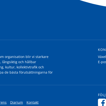
KON
 organisation blir vi starkare
Växe
, långsiktig och hållbar
E-po
g, kultur, kollektivtrafik och
pa de bästa förutsättningarna för
FÖLJ
rens
Diarium
Kontakt