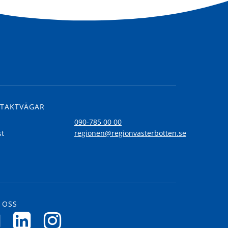
TAKTVÄGAR
l
090-785 00 00
st
regionen@regionvasterbotten.se
 OSS