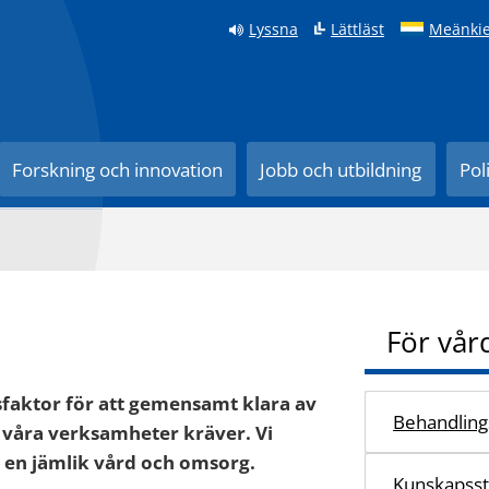
Lyssna
Lättläst
Meänkie
Forskning och innovation
Jobb och utbildning
Pol
För vår
aktor för att gemensamt klara av
Behandlings
våra verksamheter kräver. Vi
a en jämlik vård och omsorg.
Kunskapss