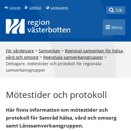
Till innehåll på sidan
Lyssna
Lättläst
Languages
Toggle
Sök
Toggle n
Meny
För vårdgivare
>
Samverkan
>
Regional samverkan för hälsa,
vård och omsorg
>
Regionala samverkansgrupper
>
Deltagare, mötestider och protokoll för regionala
samverkansgrupper
Mötestider och protokoll
Här finns information om mötestider och
protokoll för Samråd hälsa, vård och omsorg
samt Länssamverkansgruppen.