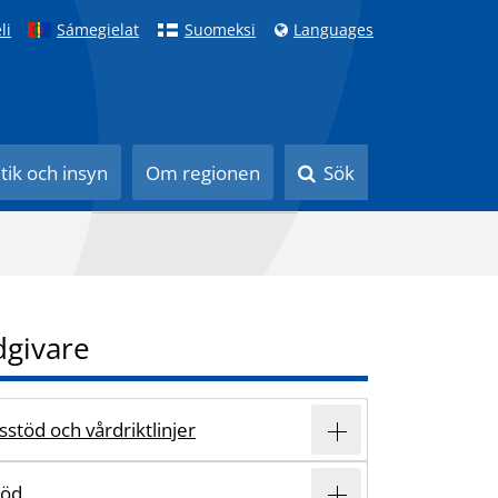
li
Sámegielat
Suomeksi
Languages
itik och insyn
Om regionen
Sök
dgivare
stöd och vårdriktlinjer
töd