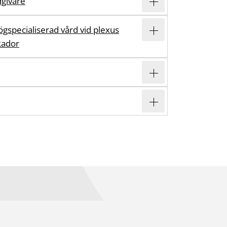
dgivare
ögspecialiserad vård vid plexus
kador