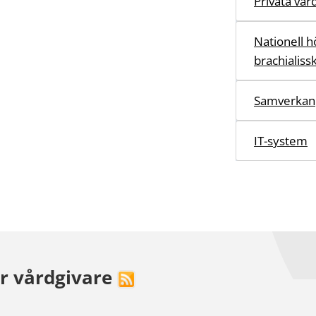
Privata vår
Nationell h
brachialiss
Samverkan
IT-system
ör vårdgivare