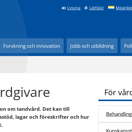
Lyssna
Lättläst
Meänkie
Forskning och innovation
Jobb och utbildning
Pol
rdgivare
För vår
on om tandvård. Det kan till
Behandlings
töd, lagar och föreskrifter och hur
t.
Kunskapss