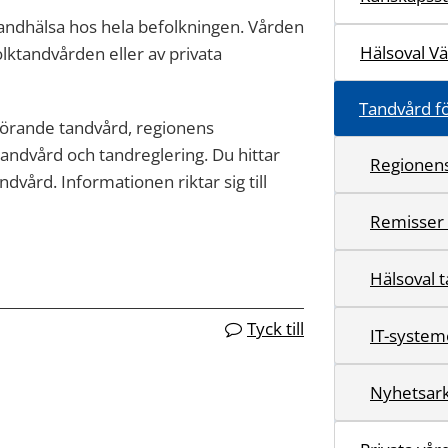
tandhälsa hos hela befolkningen. Vården
Hälsoval V
lktandvården eller av privata
Tandvård fö
rörande tandvård, regionens
ndvård och tandreglering. Du hittar
Regionens
ndvård. Informationen riktar sig till
Remisser 
Hälsoval 
Tyck till
IT-system
Nyhetsark