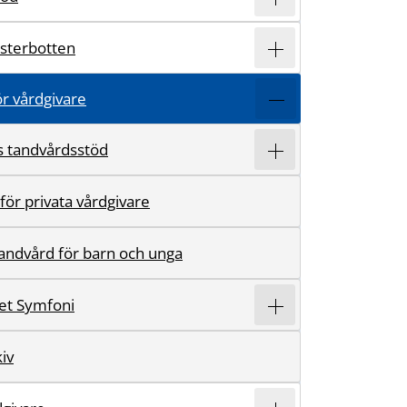
ästerbotten
r vårdgivare
 tandvårdsstöd
för privata vårdgivare
tandvård för barn och unga
et Symfoni
iv